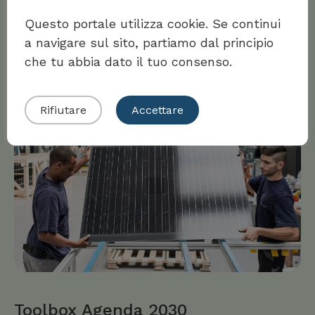
per i Cantoni e i Comuni
Questo portale utilizza cookie. Se continui
a navigare sul sito, partiamo dal principio
che tu abbia dato il tuo consenso.
alla Toolbox
Rifiutare
Accettare
Toolbox Agenda 2030